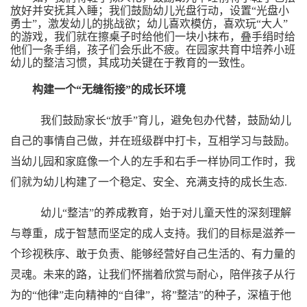
放好并安抚其入睡；我们鼓励幼儿光盘行动，
设置
“
光盘小
勇士
”
，激发幼儿的挑战欲；
幼儿喜欢模仿
，喜欢
玩
“大人”
的游戏
，我们就在
擦桌子
时
给他
们
一块小抹布
，
叠手绢
时
给
他
们
一条手绢
，孩子们会乐此不疲。
在园家共育中培养小班
幼儿的整洁习惯，其成功关键在于教育的一致性。
构建一个
“无缝衔接”的成长环境
我们鼓励家长
“放手”育儿，避免包办代替，鼓励幼儿
自己的事情自己做，并在班级群中打卡，互相学习与鼓励。
当幼儿园和家庭像一个人的左手和右手一样协同工作时，我
们就为幼儿构建了一个稳定、安全、充满支持的成长生态.
幼儿
“整洁”的养成教育，始于对儿童天性的深刻理解
与尊重，成于智慧而坚定的成人支持。我们的目标是滋养一
个珍视秩序、敢于负责、能够经营好自己生活的、有力量的
灵魂。未来的路，让我们怀揣着欣赏与耐心，陪伴孩子从行
为的“他律”走向精神的“自律”，将”整洁”的种子，深植于他