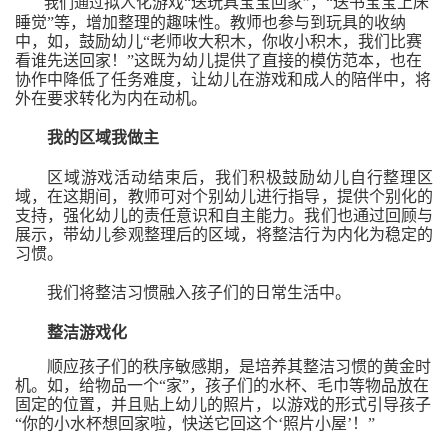
拟人化游戏
“送玩具宝宝回家”
，
“送书宝宝上床
我们通过
睡觉”
等，增加整理的趣味性。
教师
也
参与
到玩具的收纳
中，如，鼓励幼儿
“老师收大积木，你收小积木，我们比赛
看谁先送回家！”这
既
为幼儿提供了直接的模仿范本，
也
在
协作中降低了任务难度
，让幼儿在
游戏和成人
的
陪伴
中
，将
外在要求转化为内在动机。
我的区域我做主
区域
游戏活动结束
后，
我们积极鼓励幼儿
自行整理区
域，在这期间，教师可对个别幼儿进行指导，提供个别化的
支持
，
强化幼儿的责任意识和自主能力。
我们也
通过回顾与
展示，
带幼儿参观整理后的区域，
将整洁行为内化为稳定的
习惯。
我们
将整洁习惯融入
孩子们的
日常生活中。
整洁游戏化
顺应
孩子们的
秩序敏感期，是培养
其
整洁习惯的黄金时
机。
如，
给物品一个
“家”
，孩子们的
水杯、毛巾等物品
放在
固定的位置，并且贴上幼儿的照片
，以游戏的形式引导孩子
“你的小水杯想回家啦，快送它回这个‘照片小屋’！”