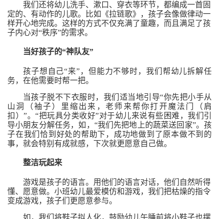
我们还将幼儿
洗手、漱口、穿衣等
环节，
都编成一首固
定的、有动作的儿歌。比如
《
拉链歌
》，
孩子会像做律动一
样开心
地
完成。这样
的
方式不仅充满了童趣，而且满足了孩
子内心对
“秩序”的需求
。
当好孩子的
“
神队友
”
孩子想自己
“来”，但能力不够
时，
我们帮
幼儿
拆解任
务，在他需要时帮一把。
当
孩子脱不下衣服
时
，
我们适当地引导
“你先把小手从
山洞（袖子）里缩出来，老师来帮你打开魔法门（肩
扣）”
。
“把玩具分类收好”对于幼儿来说有些困难
，
我们引
导小朋友分解任务
，如，
“我们先
把地上的蔬菜送回家
”。
孩
子在我们恰到好处的帮助下，成功地做到了原本做不到的
事，
就
会特别有成就感，下次就更愿意自己做。
整洁玩起来
游戏是孩子的语言。用他们的语言对话，他们自然听得
懂、愿意做。小班幼儿最爱模仿和游戏，
我们
把枯燥的指令
变成游戏，
孩子们更
愿意参与。
如，我们将鞋子拟人化，鼓励幼儿午睡前将小鞋子也摆