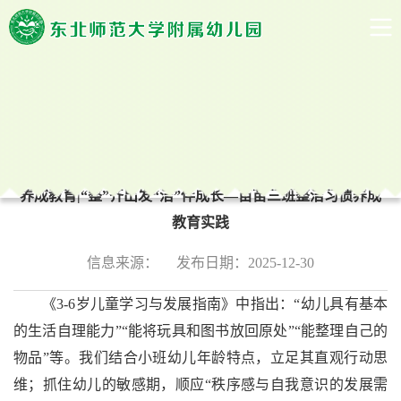
科学研究
当前位置：
首页
->
保教园地
->
科学研究
->
正文
养成教育|“整”齐出发“洁”伴成长—苗苗三班整洁习惯养成
教育实践
信息来源：
发布日期：2025-12-30
《
3-6岁儿童学习与发展指南》中
指出
：
“幼儿具有基本
的生活自理能力
”“
能将玩具和图书放回原处
”“
能整理自己的
物品
”
等。我们结合小班幼儿年龄特点，立足其直观行动思
维；抓住幼儿的敏感期，顺应
“秩序感与自我意识的发展需