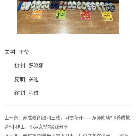
文字▏于莹
初审
▏罗晓娜
复审
▏关迪
终审
▏程琪
上一条：
养成教育|浸润三载，习惯花开——东师附幼5.0养成教
育“小绅士、小淑女”的实践分享
下一条：
养成教育|晨光里的小卫士，礼仪之花绽满园——致意