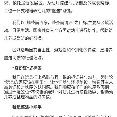
求；依托最近发展区，为幼儿搭建“力所能及的成长阶梯，
三位一体式地培养幼儿的“整洁”习惯。
我们
以
“
规整而洁净，整齐而清洁
”为目标,
主要从区域活
动、日常生活、园家共育三个方面对幼儿进行培养，帮助幼
儿
养成
整洁的好习惯。
区域活动因其自主性、游戏性和个别化的特点，是培养
整洁习惯的绝佳场域。
“身份证”式标签
我们
在玩具框上粘贴与其一致的标识并与幼儿一起讨论
“玩具的家应该在哪里”，让他们参与环境创设，增强其主人
翁意识和对秩序的认同感。我们顺应
孩子们的
秩序敏感期，
通过环境这位
“不说话的老师”对幼儿进行隐性指导
，帮助幼
儿养成整理物品的好习惯
。
我是整洁小能手