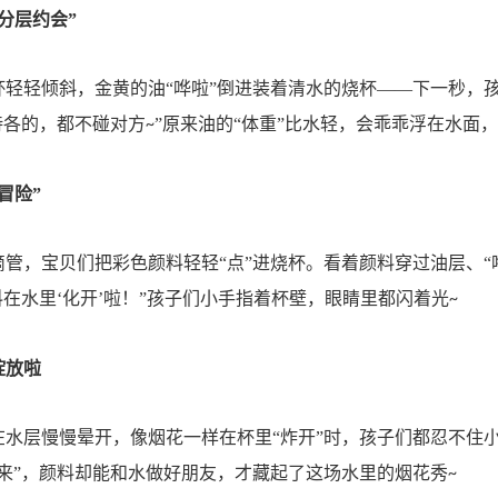
“分层约会”
杯轻轻倾斜，金黄的油
“哗啦”倒进装着清水的烧杯——下一秒，
待各的，都不碰对方
”原来油的“体重”比水轻，会乖乖浮在水面
~
冒险”
滴管，宝贝们把彩色颜料轻轻
“点”进烧杯。看着颜料穿过油层、
料在水里‘化开’啦！”孩子们小手指着杯壁，眼睛里都闪着光
~
绽放啦
在水层慢慢晕开，像烟花一样在杯里
“炸开”时，孩子们都忍不住
不来”，颜料却能和水做好朋友，才藏起了这场水里的烟花秀
~