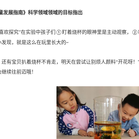
童发展指南》科学领域领域的目标指出
喜欢探究”在实验中孩子们
盯着烧杯的眼神里是主动观察，
①
②
小发现，就是这么在玩里长大的
~
，还有宝贝扒着烧杯不肯走，明天在尝试让别烦人颜料
“开花呀
会继续往前迈哦！