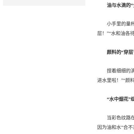
油与水滴的
小手里的量
层！”“水和油各
颜料的
“穿层
捏着细细的
进水里啦！”“颜
“水中烟花”
当彩色纹路
因为油和水“合