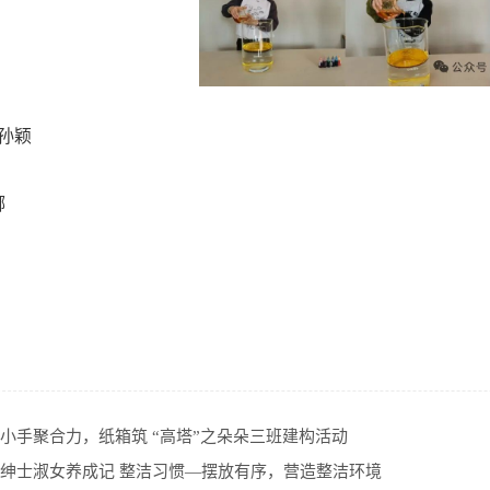
孙颖
娜
|小手聚合力，纸箱筑 “高塔”之朵朵三班建构活动
|绅士淑女养成记 整洁习惯—摆放有序，营造整洁环境