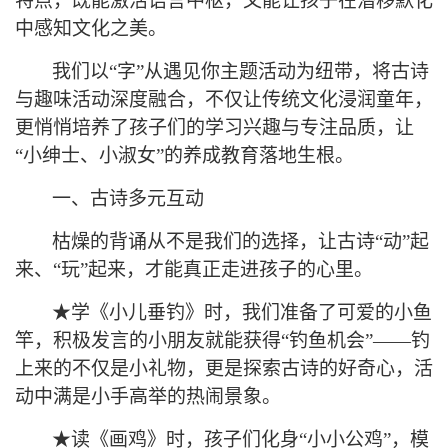
特点，既能激活语言中枢，又能让孩子在潜移默化
中感知文化之美。
我们
以
“字”从遇见你主题活动为纽带，将古诗
与趣味活动深度融合，不仅让传统文化浸润童年，
更悄悄培养了孩子们的学习兴趣与专注品质，让
“小绅士、小淑女”的养成教育落地生根
。
一、
古诗多元互动
枯燥的背诵从不是我们的选择，让古诗
“动”起
来、“玩”起来，才能真正走进孩子的心里
。
★
学《小儿垂钓》时，我们准备了可爱的小鱼
竿，积极发言的小朋友就能获得
“钓鱼机会”——钓
上来的不仅是小礼物，更是探索古诗的好奇心，
活
动中
满是小手高举的热闹景象
。
★
读《画鸡》时，孩子们化身
“小小公鸡”，模