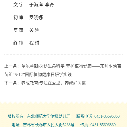
文 字 ▏于海洋 李奇
初 审 ▏罗晓娜
复 审 ▏关 迪
终 审 ▏程 琪
上一条：
童乐童趣|探秘生命科学·守护植物健康——东师附幼苗
苗组“5·12”国际植物健康日研学实践
下一条：
养成教育|专注在爱里，养成好习惯
版权所有 东北师范大学附属幼儿园 联系电话 0431-85696860
地址 吉林省长春市人民大街5268号 传真 0431-85696860