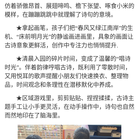
仿着骄傲昂首、展翅啼鸣、檐下张望、啄食小米的
模样，在蹦蹦跳跳中就理解了诗句的意境
。
★
拿起画笔，孩子们把
“春风又绿江南岸”的生
机、“床前明月光”的静谧画进画里，具象的画面让
古诗意象更鲜活，创作中专注力也悄悄提升
.
★
清晨入园的碎片时间，变成了温馨的
“唱诗
时光”
。
伴着韵律哼唱古诗，既利用了零散时间，
又用悦耳的歌声提醒小朋友们快速换衣、整理物
品，时间观念和条理性在潜移默化中养成
。
★
区域游戏里，剪剪贴贴、捏捏揉揉，古诗主
题手工让小手更灵活，在动手操作中，诗句也自然
而然地印在了脑海里。